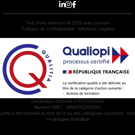



Tout droits réservés © 2025 avec passion
Politique de confidentialité -
Mentions Légales
Déclaration d’activité n°75331510933
Numéro SIRET : 48847922100043
qualité a été délivrée au titre de la ou des catégories suivantes : Act
--> annuaire formation