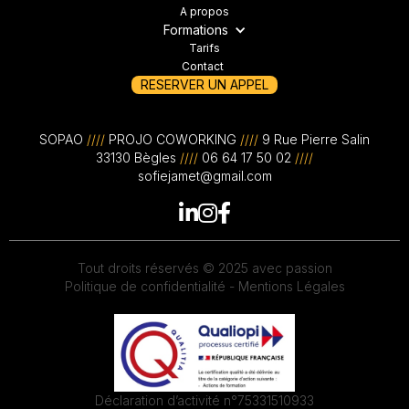
A propos
Formations
Tarifs
Contact
RESERVER UN APPEL
SOPAO
////
PROJO COWORKING
////
9 Rue Pierre Salin
33130 Bègles
////
06 64 17 50 02
////
sofiejamet@gmail.com



Tout droits réservés © 2025 avec passion
Politique de confidentialité -
Mentions Légales
Déclaration d’activité n°75331510933