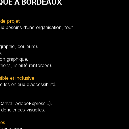
QUE
À BORDEAUX
de projet
ux besoins d’une organisation, tout
raphie, couleurs).
.
ion graphique.
ns, lisibilité renforcée).
ible et inclusive
 les enjeux d’accessibilité.
). (Canva, AdobeExpress…).
 déficiences visuelles.
les
’impression.