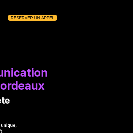
RESERVER UN APPEL
nication
Bordeaux
ète
 unique,
fs