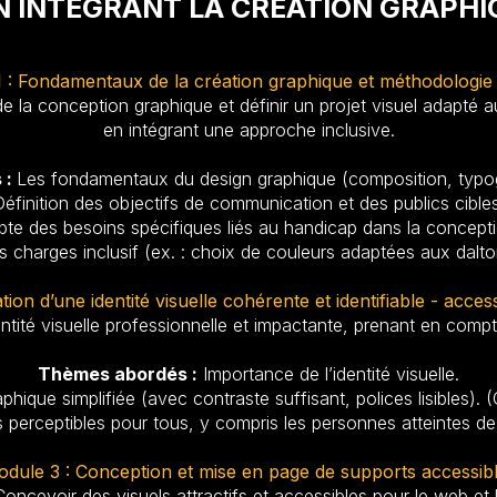
 INTÉGRANT LA CRÉATION GRAPHI
 : Fondamentaux de la création graphique et méthodologie 
la conception graphique et définir un projet visuel adapté a
en intégrant une approche inclusive.
 :
Les fondamentaux du design graphique (composition, typog
Définition des objectifs de communication et des publics cibles
te des besoins spécifiques liés au handicap dans la concept
 charges inclusif (ex. : choix de couleurs adaptées aux daltonie
ion d’une identité visuelle cohérente et identifiable - access
ntité visuelle professionnelle et impactante, prenant en compte
Thèmes abordés :
Importance de l’identité visuelle.
phique simplifiée (avec contraste suffisant, polices lisibles
s perceptibles pour tous, y compris les personnes atteintes de
dule 3 : Conception et mise en page de supports accessib
oncevoir des visuels attractifs et accessibles pour le web et l